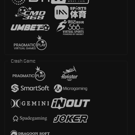
Crash Game