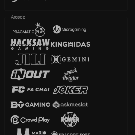
Arcade