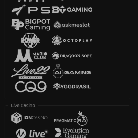
Live Casino