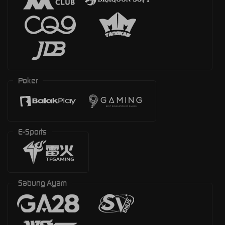
Poker
E-Sports
Sabung Ayam