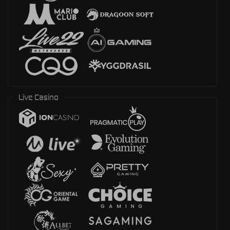
Live Casino