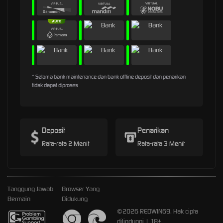
* Selama bank maintenance dan bank offline deposit dan penarikan
tidak dapat diproses
Deposit
Penarikan
Rata-rata 2 Menit
Rata-rata 3 Menit
Tanggung Jawab
Browser Yang
Bermain
Didukung
©2026 REDWIN69. Hak cipta
dilindungi | 18+