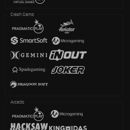
Crash Game
Arcade