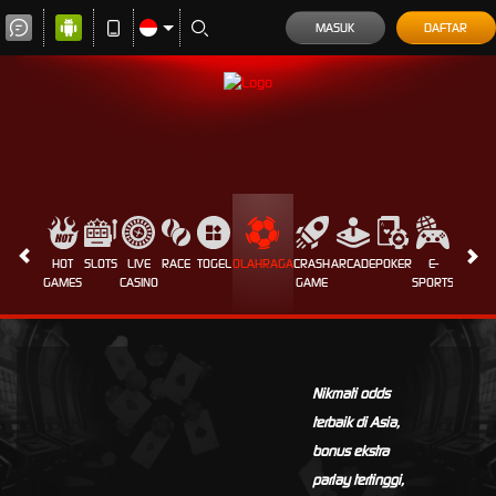
MASUK
DAFTAR
HOT
SLOTS
LIVE
RACE
TOGEL
OLAHRAGA
CRASH
ARCADE
POKER
E-
SABUN
GAMES
CASINO
GAME
SPORTS
AYAM
Nikmati odds
terbaik di Asia,
bonus ekstra
parlay tertinggi,